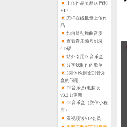
上传作品奖励DJ币和
VIP
怎样在线批量上传作
品
如何辨别舞曲音质
查看音乐编号刻录
CD碟
站外引用DJ音乐盒
分享我制作的歌单
360体检删除DJ音乐
盒的问题
DJ音乐盒(电脑版
v3.3.1)更新
DJ音乐盒（微信小程
序）
看视频送VIP会员